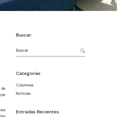
Buscar:
Buscar
por:
Categorías
Columnas
l de
Noticias
izar
ones
Entradas Recientes
 las