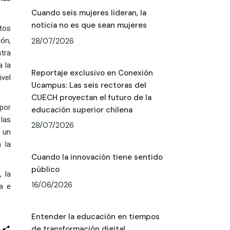
Cuando seis mujeres lideran, la
noticia no es que sean mujeres
tos
ón,
28/07/2026
stra
a la
Reportaje exclusivo en Conexión
ivel
Ucampus: Las seis rectoras del
CUECH proyectan el futuro de la
 por
educación superior chilena
 las
28/07/2026
 un
 la
Cuando la innovación tiene sentido
público
, la
16/06/2026
va e
Entender la educación en tiempos
de transformación digital